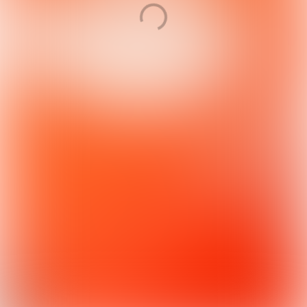
Of bereik ons op
Duwboot 85
info@knaf.nl
3991 CG Houten
+31 (0) 88 00 47 888
Dit digitale magazine is
ontwikkeld met Maglr.com