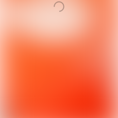
Of bereik ons op
Duwboot 85
info@knaf.nl
3991 CG Houten
+31 (0) 88 00 47 888
Dit digitale magazine is
ontwikkeld met Maglr.com