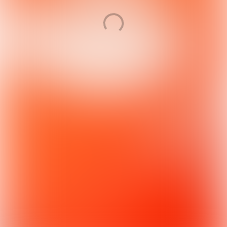
Volg ons via
Of bereik ons op
Duwboot 85
info@knaf.nl
3991 CG Houten
+31 (0) 88 00 47 888
Dit digitale magazine is
ontwikkeld met Maglr.com